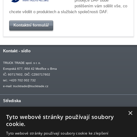
prodejce DAF bude
potěšením vám sdělit vše, co
chcete vědět o produktech a službách společnosti DAF.
Kontaktní formulář
Kontakt - sídlo
TRUCK TRADE spol. s r. o.
Evropská 677, 664 42 Modřice u Brna
IČ: 60717602, DIČ: CZ60717602
tel.: +420 702 002 732
e-mail:
trucktrade@trucktrade.cz
Střediska
×
OLOMOUC tel: +420 606 709 505
Tyto webové stránky používají soubory
OSTRAVA tel: +420 602 547 882
cookie.
OTROKOVICE tel: +420 577 110 921-2
Tyto webové stránky používají soubory cookie ke zlepšení