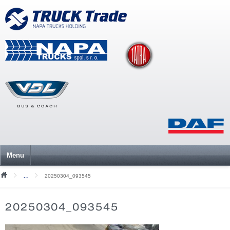
Menu
20250304_093545
Mediální soubory
20250304_093545