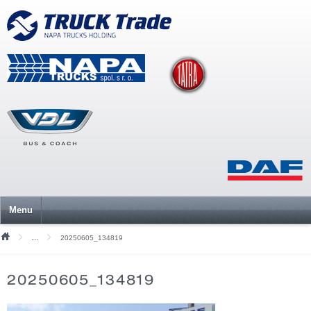
Menu
20250605_134819
Mediální soubory
20250605_134819