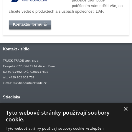
prodejce DAF bude
potěšením vám sdělit vše, co
chcete vědět o produktech a službách společnosti DAF.
Kontaktní formulář
Kontakt - sídlo
TRUCK TRADE spol. s r. o.
Evropská 677, 664 42 Modřice u Brna
IČ: 60717602, DIČ: CZ60717602
tel.: +420 702 002 732
e-mail:
trucktrade@trucktrade.cz
Střediska
×
OLOMOUC tel: +420 606 709 505
Tyto webové stránky používají soubory
OSTRAVA tel: +420 602 547 882
cookie.
OTROKOVICE tel: +420 577 110 921-2
Tyto webové stránky používají soubory cookie ke zlepšení