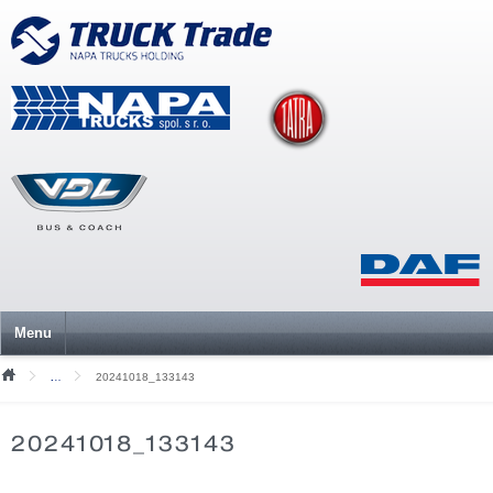
Menu
20241018_133143
Mediální soubory
20241018_133143