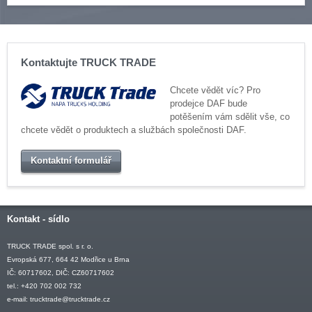
Kontaktujte TRUCK TRADE
Chcete vědět víc? Pro
prodejce DAF bude
potěšením vám sdělit vše, co
chcete vědět o produktech a službách společnosti DAF.
Kontaktní formulář
Kontakt - sídlo
TRUCK TRADE spol. s r. o.
Evropská 677, 664 42 Modřice u Brna
IČ: 60717602, DIČ: CZ60717602
tel.: +420 702 002 732
e-mail:
trucktrade@trucktrade.cz