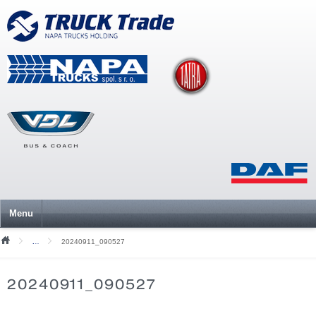
Menu
20240911_090527
Mediální soubory
20240911_090527