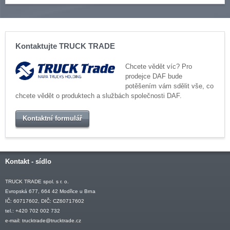
Kontaktujte TRUCK TRADE
Chcete vědět víc? Pro
prodejce DAF bude
potěšením vám sdělit vše, co
chcete vědět o produktech a službách společnosti DAF.
Kontaktní formulář
Kontakt - sídlo
TRUCK TRADE spol. s r. o.
Evropská 677, 664 42 Modřice u Brna
IČ: 60717602, DIČ: CZ60717602
tel.: +420 702 002 732
e-mail:
trucktrade@trucktrade.cz