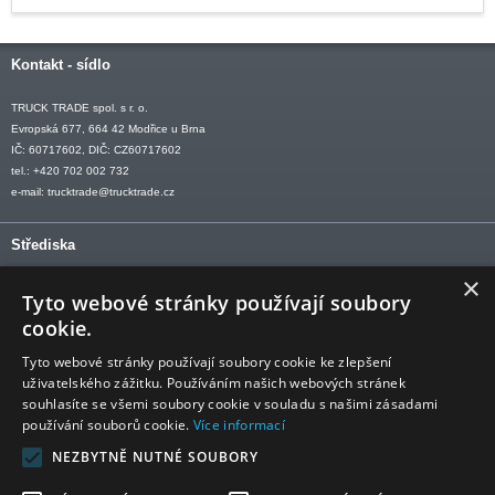
Kontakt - sídlo
TRUCK TRADE spol. s r. o.
Evropská 677, 664 42 Modřice u Brna
IČ: 60717602, DIČ: CZ60717602
tel.: +420 702 002 732
e-mail:
trucktrade@trucktrade.cz
Střediska
×
OLOMOUC tel: +420 606 709 505
Tyto webové stránky používají soubory
OSTRAVA tel: +420 602 547 882
cookie.
OTROKOVICE tel: +420 577 110 921-2
Tyto webové stránky používají soubory cookie ke zlepšení
uživatelského zážitku. Používáním našich webových stránek
souhlasíte se všemi soubory cookie v souladu s našimi zásadami
používání souborů cookie.
Více informací
Sledujte nás
NEZBYTNĚ NUTNÉ SOUBORY