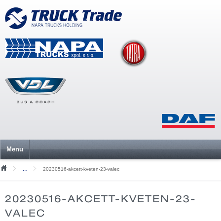
Menu
20230516-akcett-kveten-23-valec
Mediální soubory
20230516-AKCETT-KVETEN-23-
VALEC