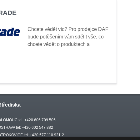
TRADE
Chcete vědět víc? Pro prodejce DAF
bude potěšením vám sdělit vše, co
chcete vědět o produktech a
Střediska
OLOMOUC tel: +420 606 709 505
OSTRAVA tel: +420 602 547 882
OTROKOVICE tel: +420 577 110 921-2