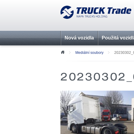
Nová vozidla
Použitá vozidl
Mediální soubory
20230302_
20230302_