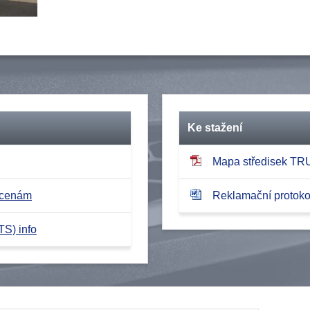
Ke stažení
Mapa středisek T
 cenám
Reklamační protokol
TS) info