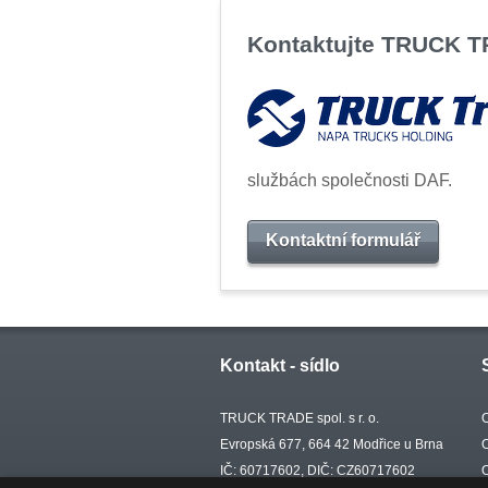
Kontaktujte TRUCK 
službách společnosti DAF.
Kontaktní formulář
Kontakt - sídlo
TRUCK TRADE spol. s r. o.
Evropská 677, 664 42 Modřice u Brna
IČ: 60717602, DIČ: CZ60717602