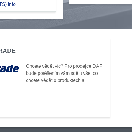
TS) info
TRADE
Chcete vědět víc? Pro prodejce DAF
bude potěšením vám sdělit vše, co
chcete vědět o produktech a