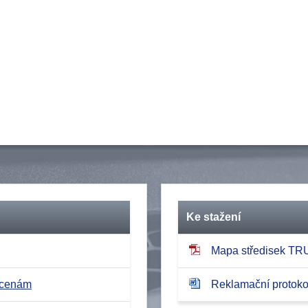
Ke stažení
Mapa středisek T
 cenám
Reklamační protokol