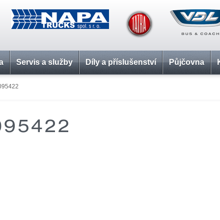
a
Servis a služby
Díly a příslušenství
Půjčovna
095422
095422