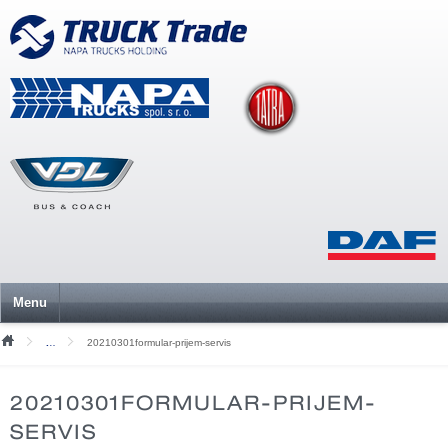
Menu
20210301formular-prijem-servis
Mediální soubory
20210301FORMULAR-PRIJEM-
SERVIS