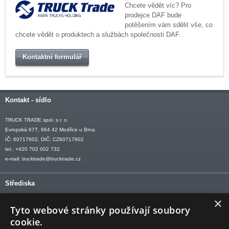
Chcete vědět víc? Pro
prodejce DAF bude
potěšením vám sdělit vše, co
chcete vědět o produktech a službách společnosti DAF.
Kontaktní formulář
Kontakt - sídlo
TRUCK TRADE spol. s r. o.
Evropská 677, 664 42 Modřice u Brna
IČ: 60717602, DIČ: CZ60717602
tel.: +420 702 002 732
e-mail:
trucktrade@trucktrade.cz
Střediska
×
OLOMOUC tel: +420 606 709 505
Tyto webové stránky používají soubory
OSTRAVA tel: +420 602 547 882
cookie.
OTROKOVICE tel: +420 577 110 921-2