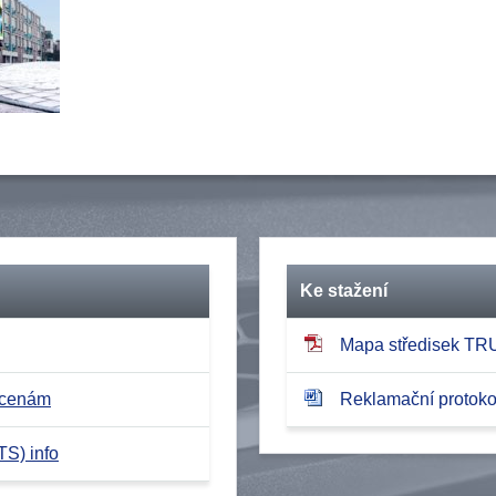
Ke stažení
Mapa středisek T
 cenám
Reklamační protokol
TS) info