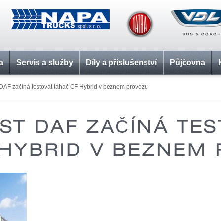
a
Servis a služby
Díly a příslušenství
Půjčovna
DAF začíná testovat tahač CF Hybrid v beznem provozu
T DAF ZAČÍNÁ TE
F HYBRID V BEZNEM